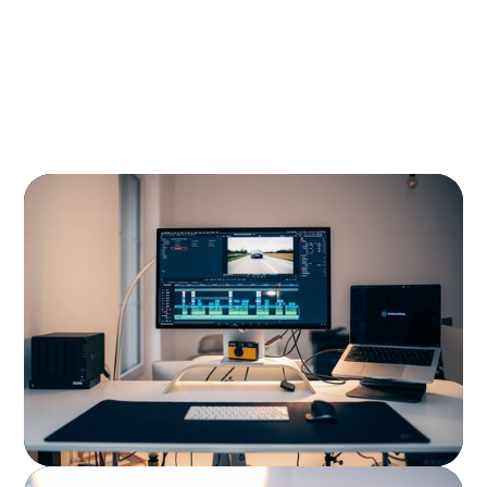
mit Sitz in
–
spezialisiert auf hochwertige
mit
und