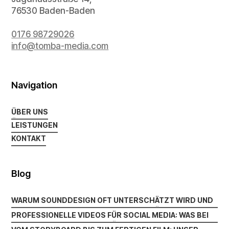
76530 Baden-Baden
0176 98729026
info@tomba-media.com
Navigation
ÜBER UNS
ÜBER UNS
LEISTUNGEN
LEISTUNGEN
KONTAKT
KONTAKT
Blog
WARUM SOUNDDESIGN OFT UNTERSCHÄTZT WIRD UND
WARUM SOUNDDESIGN OFT UNTERSCHÄTZT WIRD UND
DOCH DEN UNTERSCHIED MACHT
PROFESSIONELLE VIDEOS FÜR SOCIAL MEDIA: WAS BEI
DOCH DEN UNTERSCHIED MACHT
PROFESSIONELLE VIDEOS FÜR SOCIAL MEDIA: WAS BEI
INSTAGRAM LINKEDIN UND CO. WIRKLICH ZÄHLT